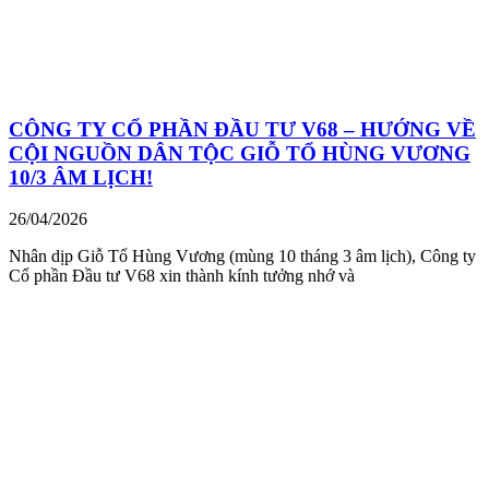
CÔNG TY CỔ PHẦN ĐẦU TƯ V68 – HƯỚNG VỀ
CỘI NGUỒN DÂN TỘC GIỖ TỔ HÙNG VƯƠNG
10/3 ÂM LỊCH!
26/04/2026
Nhân dịp Giỗ Tổ Hùng Vương (mùng 10 tháng 3 âm lịch), Công ty
Cổ phần Đầu tư V68 xin thành kính tưởng nhớ và