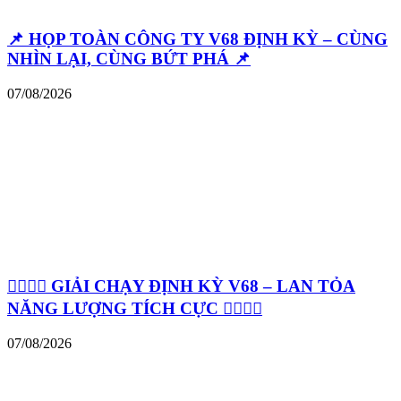
📌 HỌP TOÀN CÔNG TY V68 ĐỊNH KỲ – CÙNG
NHÌN LẠI, CÙNG BỨT PHÁ 📌
07/08/2026
🏃‍♂️🏃‍♀️ GIẢI CHẠY ĐỊNH KỲ V68 – LAN TỎA
NĂNG LƯỢNG TÍCH CỰC 🏃‍♀️🏃‍♂️
07/08/2026