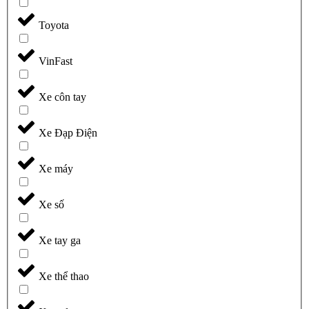
Toyota
VinFast
Xe côn tay
Xe Đạp Điện
Xe máy
Xe số
Xe tay ga
Xe thể thao