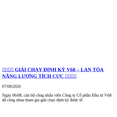
🏃‍♂️🏃‍♀️ GIẢI CHẠY ĐỊNH KỲ V68 – LAN TỎA
NĂNG LƯỢNG TÍCH CỰC 🏃‍♀️🏃‍♂️
07/08/2026
Ngày 06/08, cán bộ công nhân viên Công ty Cổ phần Đầu tư V68
đã cùng nhau tham gia giải chạy định kỳ được tổ