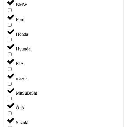
BMW
Ford
Honda
Hyundai
KiA
mazda
MitSuBiShi
Ô tô
Suzuki