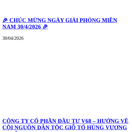
🎉 CHÚC MỪNG NGÀY GIẢI PHÓNG MIỀN
NAM 30/4/2026 🎉
30/04/2026
CÔNG TY CỔ PHẦN ĐẦU TƯ V68 – HƯỚNG VỀ
CỘI NGUỒN DÂN TỘC GIỖ TỔ HÙNG VƯƠNG