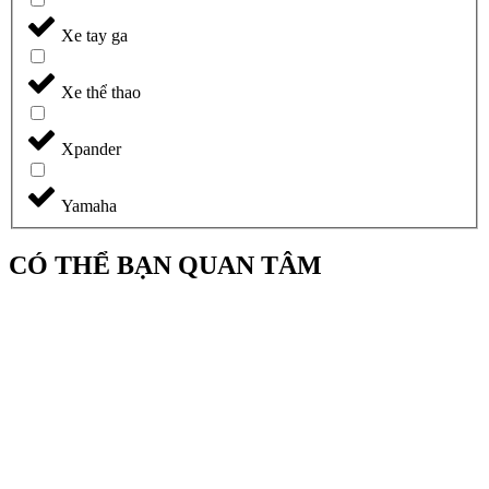
Xe tay ga
Xe thể thao
Xpander
Yamaha
CÓ THỂ BẠN QUAN TÂM