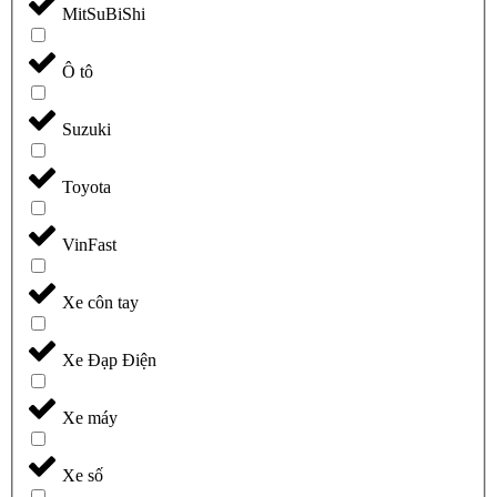
MitSuBiShi
Ô tô
Suzuki
Toyota
VinFast
Xe côn tay
Xe Đạp Điện
Xe máy
Xe số