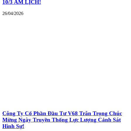
10/3 ÂM LỊCH!
26/04/2026
Công Ty Cổ Phần Đầu Tư V68 Trân Trọng Chúc
Mừng Ngày Truyền Thống Lực Lượng Cảnh Sát
Hình Sự!