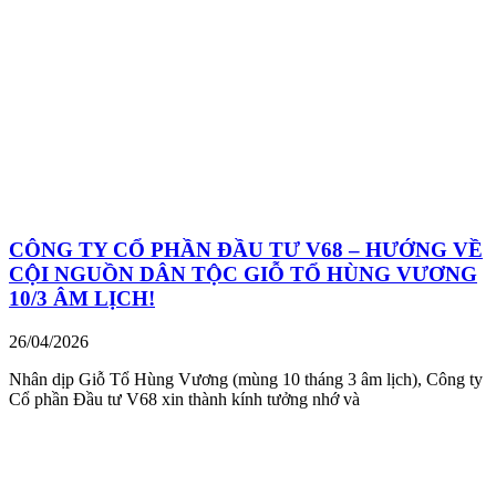
CÔNG TY CỔ PHẦN ĐẦU TƯ V68 – HƯỚNG VỀ
CỘI NGUỒN DÂN TỘC GIỖ TỔ HÙNG VƯƠNG
10/3 ÂM LỊCH!
26/04/2026
Nhân dịp Giỗ Tổ Hùng Vương (mùng 10 tháng 3 âm lịch), Công ty
Cổ phần Đầu tư V68 xin thành kính tưởng nhớ và